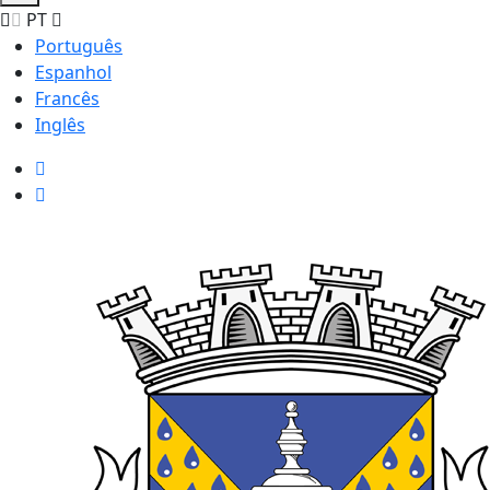
PT
Português
Espanhol
Francês
Inglês