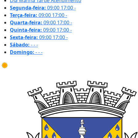
Dia
Manhã
Tarde
Atendimento
Segunda-feira:
09:00
17:00
-
Terça-feira:
09:00
17:00
-
Quarta-feira:
09:00
17:00
-
Quinta-feira:
09:00
17:00
-
Sexta-feira:
09:00
17:00
-
Sábado:
-
-
-
Domingo:
-
-
-
35.0 ºC