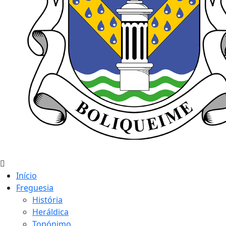
Início
Freguesia
História
Heráldica
Topónimo