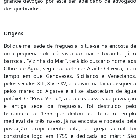
grande devoção por este ser apelidado de advogado
dos quebrados.
Origens
Boliqueime, sede de freguesia, situa-se na encosta de
uma pequena colina à vista do mar e tocando, já, o
barrocal. "Vizinha do Mar", terá ido buscar o nome, aos
Olhos de Água, segundo defende Ataíde Oliveira, num
tempo em que Genoveses, Sicilianos e Venezianos,
pelos séculos XIII, XIV e XV, andavam na faina pesqueira
pelos mares do Algarve e ali se abasteciam de água
potável. O "Povo Velho", a poucos passos da povoação
e antiga sede da freguesia, foi destruído pelo
terramoto de 1755 que deitou por terra o templo
medieval de três naves. Já na encosta e rodeada pela
povoação propriamente dita, a Igreja actual foi
construída logo em 1759 e dedicada ao mártir São