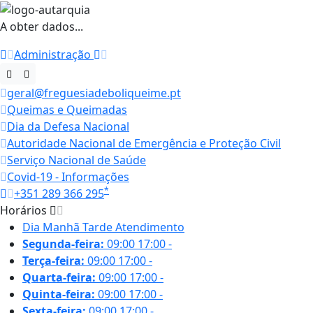
A obter dados...
Administração
geral@freguesiadeboliqueime.pt
Queimas e Queimadas
Dia da Defesa Nacional
Autoridade Nacional de Emergência e Proteção Civil
Serviço Nacional de Saúde
Covid-19 - Informações
*
+351 289 366 295
Horários
Dia
Manhã
Tarde
Atendimento
Segunda-feira:
09:00
17:00
-
Terça-feira:
09:00
17:00
-
Quarta-feira:
09:00
17:00
-
Quinta-feira:
09:00
17:00
-
Sexta-feira:
09:00
17:00
-