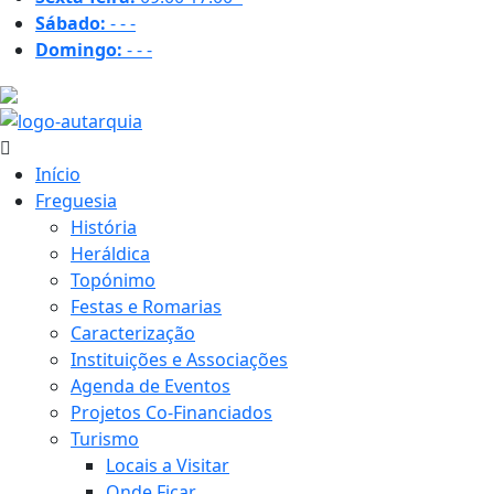
Sábado:
-
-
-
Domingo:
-
-
-
34.9 ºC
Início
Freguesia
História
Heráldica
Topónimo
Festas e Romarias
Caracterização
Instituições e Associações
Agenda de Eventos
Projetos Co-Financiados
Turismo
Locais a Visitar
Onde Ficar